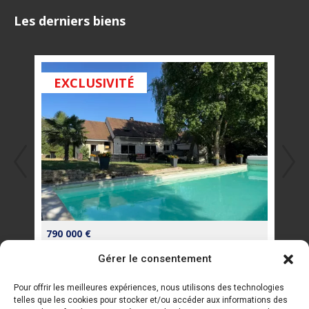
page
page
page
Les derniers biens
Facebook
Instagram
E-
s'ouvre
s'ouvre
mail
dans
dans
s'ouvre
EXCLUSIVITÉ
EX
une
une
dans
nouvelle
nouvelle
une
fenêtre
fenêtre
nouvelle
fenêtre
790 000 €
134 
Gérer le consentement
Pour offrir les meilleures expériences, nous utilisons des technologies
Liens rapides
telles que les cookies pour stocker et/ou accéder aux informations des