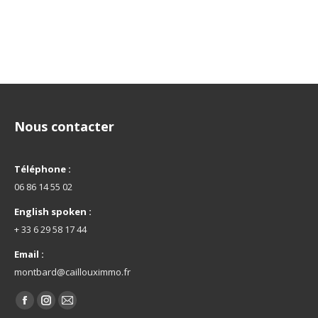
Nous contacter
Téléphone :
06 86 14 55 02
English spoken :
+ 33 6 29 58 17 44
Email :
montbard@caillouximmo.fr
Trouvez nous sur :
La
La
La