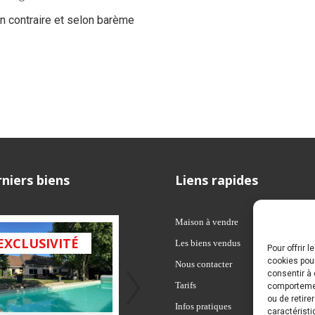
on contraire et selon barème
niers biens
Liens rapides
Maison à vendre
EXCLUSIVITÉ
EXCLUSIVITÉ
EXCL
Les biens vendus
Pour offrir 
cookies pour
Nous contacter
consentir à 
Tarifs
comportement
ou de retire
Infos pratiques
caractéristi