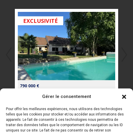
s'ouvre
s'ouvre
mail
dans
dans
s'ouvre
EXCLUSIVITÉ
EX
une
une
dans
nouvelle
nouvelle
une
fenêtre
fenêtre
nouvelle
fenêtre
790 000 €
134 
Gérer le consentement
Pour offrir les meilleures expériences, nous utilisons des technologies
Liens rapides
telles que les cookies pour stocker et/ou accéder aux informations des
appareils. Le fait de consentir à ces technologies nous permettra de
traiter des données telles que le comportement de navigation ou les ID
Maison à vendre
uniques sur ce site. Le fait de ne pas consentir ou de retirer son