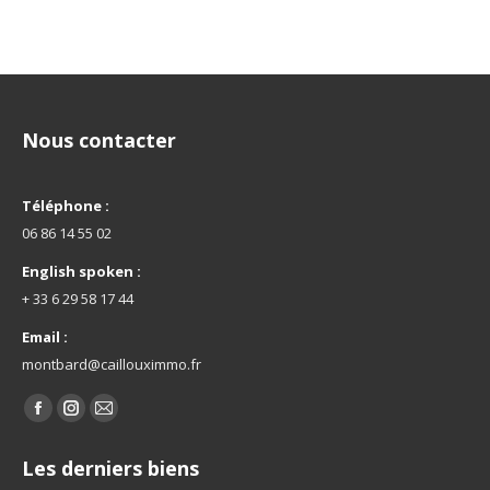
Nous contacter
Téléphone :
06 86 14 55 02
English spoken :
+ 33 6 29 58 17 44
Email :
montbard@caillouximmo.fr
Trouvez nous sur :
La
La
La
page
page
page
Les derniers biens
Facebook
Instagram
E-